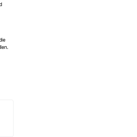
d
die
len.