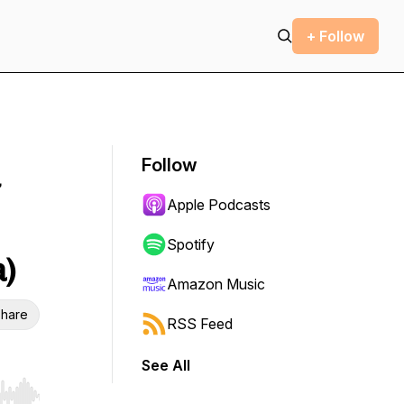
+ Follow
Follow
7
Apple Podcasts
Spotify
a)
Amazon Music
hare
RSS Feed
See All