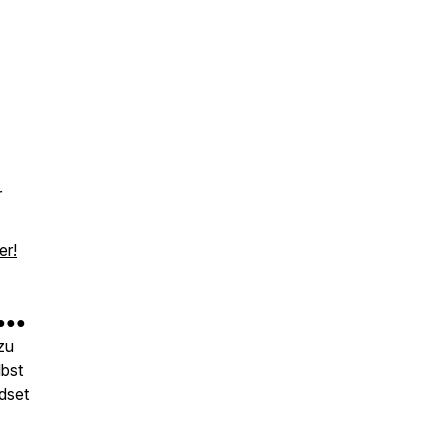
r
er!
 ●●●
zu
lbst
dset