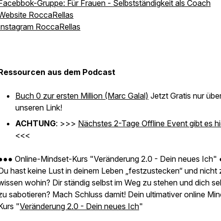
Facebbok-Gruppe: Für Frauen - Selbstständigkeit als Coach
Website RoccaRellas
Instagram RoccaRellas
Ressourcen aus dem Podcast
Buch 0 zur ersten Million (Marc Galal)
Jetzt Gratis nur übe
unseren Link!
ACHTUNG
: >>>
Nächstes 2-Tage Offline Event gibt es hi
<<<
●●● Online-Mindset-Kurs "Veränderung 2.0 - Dein neues Ich"
Du hast keine Lust in deinem Leben „festzustecken“ und nicht 
wissen wohin? Dir ständig selbst im Weg zu stehen und dich se
zu sabotieren? Mach Schluss damit! Dein ultimativer online Min
Kurs "
Veränderung 2.0 - Dein neues Ich
"