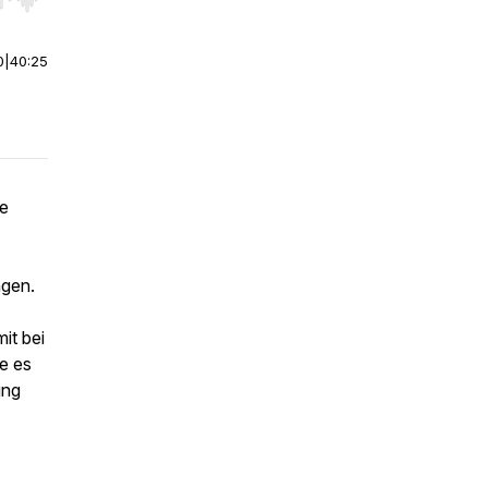
r end. Hold shift to jump forward or backward.
0
|
40:25
ne
ngen.
it bei
ie es
ing