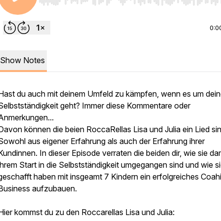
Use Left/Right to seek, Home/End to jump to start o
0:0
Show Notes
Hast du auch mit deinem Umfeld zu kämpfen, wenn es um dei
Selbstständigkeit geht? Immer diese Kommentare oder
Anmerkungen...
Davon können die beien RoccaRellas Lisa und Julia ein Lied si
Sowohl aus eigener Erfahrung als auch der Erfahrung ihrer
Kundinnen. In dieser Episode verraten die beiden dir, wie sie dam
ihrem Start in die Selbstständigkeit umgegangen sind und wie s
geschafft haben mit insgeamt 7 Kindern ein erfolgreiches Coah
Business aufzubauen.
Hier kommst du zu den Roccarellas Lisa und Julia: