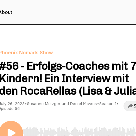
About
Phoenix Nomads Show
#56 - Erfolgs-Coaches mit 
Kindern! Ein Interview mit
den RocaRellas (Lisa & Juli
July 26, 2023
•
Susanne Metzger und Daniel Kovacs
•
Season 1
•
S
Episode 56