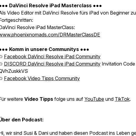
●●●
DaVinci Resolve iPad Masterclass
●●●
Als Video Editor mit DaVinci Resolve fürs iPad von Beginner zu
Fortgeschritten:
DaVinci Resolve iPad MasterClass:
www.phoenixnomads.com/DRMasterClassDE
●●●
Komm in unsere Communitys
●●●
✩
Facebook DaVinci Resolve iPad Community
✩
DISCORD DaVinci Resolve iPad Community
Invitation Code 
QVhZuskkVS
✩
Facebook Video Tipps Community
Für weitere
Video Tipps
folge uns auf
YouTube
und
TikTok
.
Über den Podcast:
Hi, wir sind Susi & Dani und haben diesen Podcast ins Leben g